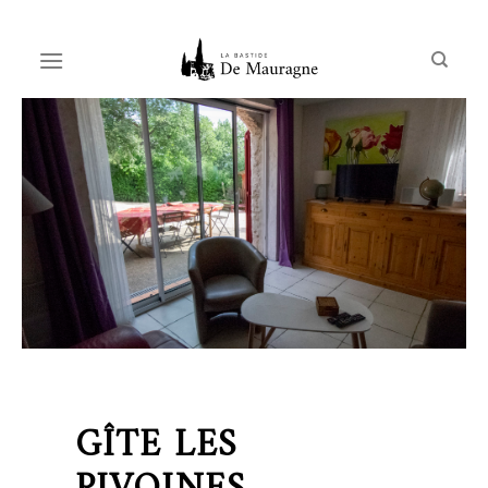
Skip
to
content
GÎTE LES