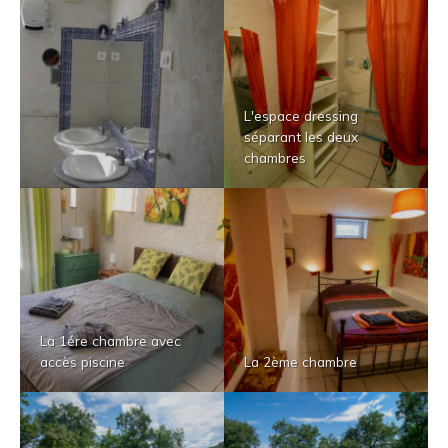
L'espace dressing
séparant les deux
chambres
La 1ére chambre avec
accès piscine
La 2ème chambre